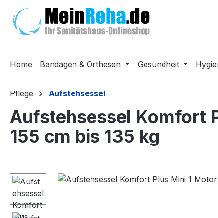
m Hauptinhalt springen
Zur Suche springen
Zur Hauptnavigation springen
Home
Bandagen & Orthesen
Gesundheit
Hygie
Pflege
Aufstehsessel
Aufstehsessel Komfort P
155 cm bis 135 kg
Bildergalerie überspringen