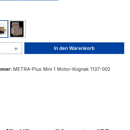
ählen
130
Kognak 1137
Maulwurf 1132
 Anzahl: Gib den gewünschten Wert ein 
In den Warenkorb
mmer:
METRA-Plus Mini 1 Motor-Kognak 1137-002