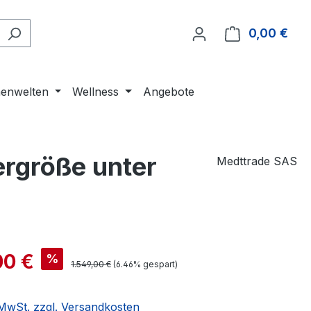
0,00 €
Ware
enwelten
Wellness
Angebote
ergröße unter
Medttrade SAS
00 €
%
1.549,00 €
(6.46% gespart)
. MwSt. zzgl. Versandkosten