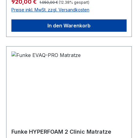
Regulärer Preis:
Verkaufspreis:
920,00 €
1.050,00 €
(12.38% gespart)
aufbereitbar nach RKI-Richtlinien geeignet zur
Geschwürbildung beitragen können.
Preise inkl. MwSt. zzgl. Versandkosten
Schmerztherapie Luftdruck über 8
schaumgefüllte Luftzellen individuell einstellbar
In den Warenkorb
für idealen Komfort Einzigartige GELTOUCH®-
Technologie mit Cooling-Effekt Optimale
Druckentlastung und Minimierung von
Scherkräften (unter 18mm/Hg Auflagedruck)
Supersoft-Zone zur Kopfentlastung Absenkung
zur Fersenentlastung zur Schmerztherapie
geeignet Patientengewicht bis 250 kg Inhalt: 1
Stück Bitte beachten Sie, dass Hygieneartikel,
Lagerungshilfen und Matratzen vom Umtausch
ausgeschlossen sind.
Funke HYPERFOAM 2 Clinic Matratze