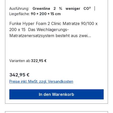
Ausführung:
Greenline 2 % weniger CO²
|
Liegefläche:
90 * 200 * 15 cm
Funke Hyper Foam 2 Clinic Matratze 90/100 x
200 x 15 Das Weichlagerungs-
Matratzenersatzsystem besteht aus zwei
Schaumstoffschichten (MDI-Kaltschäume). Die
glatte Liegefläche ist auf der Unterseite profiliert,
die untere Schicht an der Oberseite. Die
Schichten sind miteinander verklebt und
Varianten ab
322,95 €
bestehen aus Schaumstoff mit unterschiedlicher
Stauchhärte und unterschiedlichem
Regulärer Preis:
342,95 €
Raumgewicht. Durch die Verwendung
Preise inkl. MwSt. zzgl. Versandkosten
unterschiedlicher Schäume und die an die
Anatomie angepassten Längs- und
In den Warenkorb
Quereinschnitte in den verschiedenen Zonen der
Matratze wird eine optimale Druckentlastung
und Minimierung von Scherkräften erreicht.