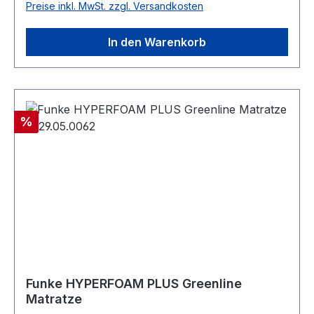
Preise inkl. MwSt. zzgl. Versandkosten
umhüllt. Durch die Verwendung
unterschiedlicher Schäume und die an die
In den Warenkorb
Anatomie angepassten Längs- und
Quereinschnitte in den verschiedenen Zonen der
Matratze wird eine optimale Druckentlastung
und Minimierung von Scherkräften erreicht.
Weiterhin sorgen die durch die Profilierung
Rabatt
%
entstehenden Lüftungskanäle für ein besseres
Mikroklima. Das Matratzenersatzsystem ist mit
einem bielastischen Polyurethanbezug umgeben.
Anti Dekubitus Therapie Systeme thermisch
aufbereitbar nach RKI-Richtlinien geeignet zur
Schmerztherapie bis Stadium 4 (nach Prof.
Seiler) Hyperelastischer Schaumkern mit Quer
und Längsschnitten 3-schichtig autoklavierbar
Lüftungskanäle für optimales Mikroklima
Optimale Druckentlastung und Minimierung von
Funke HYPERFOAM PLUS Greenline
Matratze
Scherkräften (unter 18mm/Hg Auflagedruck)