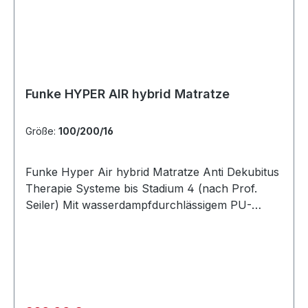
Scherkräfte und Reibungen verstärkt wird.
Dauert eine Druckbelastung über eine längere
Zeit an, kann es zu einer Mangeldurchblutung
des Gewebes und einer damit
zusammenhängenden
Sauerstoffunterversorgung der Zellen führen.
Funke HYPER AIR hybrid Matratze
Die dadurch entstehenden Folgen reichen von
einfachen Hautrötungen, über Blasen- und
Größe:
100/200/16
Ödembildungen bis hin zu tiefen
Dekubitusgeschwüren. Am häufigsten treten
Funke Hyper Air hybrid Matratze Anti Dekubitus
diese aufgrund von geringerer Polsterung durch
Therapie Systeme bis Stadium 4 (nach Prof.
Muskel- und Fettgewebe sowie dem langen
Seiler) Mit wasserdampfdurchlässigem PU-
Sitzen (z.B. im Rollstuhl) in der Steißregion auf.
Inkontinenzbezug: Abnehmbar Waschbar bis
Die Entstehung von Druckgeschwüren ist
95°C Wischdesinfizierbar
abhängig von Risikofaktoren wie einer
Desinfektionsmittelbeständig
geminderten Gefäßdurchblutung, der
wasserdampfdurchlässiger Inkontinenzbezug
Hautalterung und dem Muskelschwund. Hinzu
Ultraschall verschweißte Nähte
kommen eine beschränkte Mobilität, eine
Reißverschlussüberdeckung thermisch
mangelnde Ernährung und Krankheiten, die zur