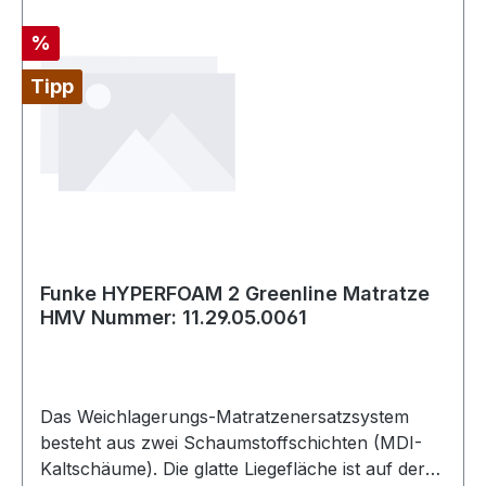
Weiterhin sorgen die durch die Profilierung
entstehenden Lüftungskanäle für ein besseres
Rabatt
%
Mikroklima. Das Matratzenersatzsystem ist mit
einem bielastischen Polyurethanbezug umgeben.
Tipp
Anti Dekubitus Therapie Systeme thermisch
aufbereitbar nach RKI-Richtlinien geeignet zur
Schmerztherapie bis Stadium 3 (nach Prof.
Seiler) Hyperelastischer Schaumkern mit
Querund Längsschnitten 2-schichtig Mit
Randzonenverstärkung Lüftungskanäle für
optimales Mikroklima Optimale Druckentlastung
und Minimierung von Scherkräften (unter
Funke HYPERFOAM 2 Greenline Matratze
HMV Nummer: 11.29.05.0061
18mm/Hg Auflagedruck) PU-Tex-Bezug
abnehmbar und waschbar bis 95°C +
Wischdesinfektion Matratze autoklavierbar
wasserdampfdurchlässig schwer entflammbar
Das Weichlagerungs-Matratzenersatzsystem
nach DIN EN 597 (Teil 1 + 2) für 20 bis 140 kg
besteht aus zwei Schaumstoffschichten (MDI-
Patientengewicht geeignet zur Schmerztherapie
Kaltschäume). Die glatte Liegefläche ist auf der
geeignet Patientengewicht - 0 - 150 kg Wählbare