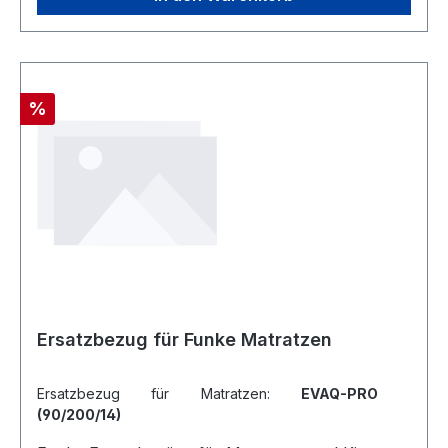
Hygieneartikel, Lagerungshilfen und Matratzen
vom Umtausch ausgeschlossen sind.
Rabatt
%
Ersatzbezug für Funke Matratzen
Ersatzbezug für Matratzen:
EVAQ-PRO
(90/200/14)