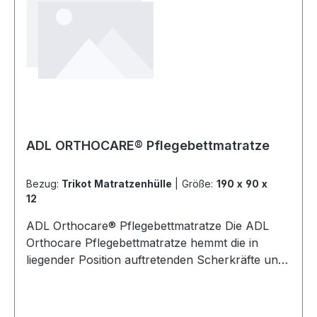
ADL KOAla Pflegebettmatratze 200 x 90 x 12 cm
200 x 100 x 12 cm Anwendungsgebiet
ADL KOAla Pflegebettmatratze
Komfortpflegebettmatratze für Kliniken und
Heime. Dekubitusprophylaxe bei niedrigem Risiko
/ Grad I anhand der EPUAP-Bestimmungen
eingestuft. Lieferumfang ADL KOAla
Pflegebettmatratze 1 x Pflegebettmatratze 1 x
Netzmatratzenhülle Bitte beachten Sie, dass
ADL ORTHOCARE® Pflegebettmatratze
Hygieneartikel, Lagerungshilfen und Matratzen
vom Umtausch ausgeschlossen sind.
Bezug:
Trikot Matratzenhülle
|
Größe:
190 x 90 x
12
ADL Orthocare® Pflegebettmatratze Die ADL
Orthocare Pflegebettmatratze hemmt die in
liegender Position auftretenden Scherkräfte und
verbessert somit die Blutzirkulation. Dadurch
kann die Ursache für die Entstehung von
Druckgeschwüre weitgehen beseitigt werden. Die