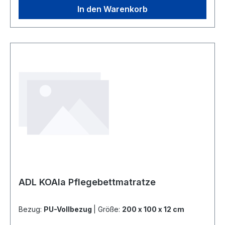
Orthocare® Pflegebettmatratze Material:
In den Warenkorb
Viskoschaum · Unterschicht: PU-Schaumstoff
Raumgewicht / Stauchhärte Oberschicht: 85
kg/m³ · Unterschicht: 50 kg/m³ Raumgewicht /
Stauchhärte Unterschicht: 2,7 kPa ·
Unterschicht: 8,0 kPa Minimal empfohlenes
Patientengewicht: 120 kg Maximal empfohlenes
Patientengewicht: 270 kg Bezug: PU-Vollbezug,
95 °C waschbar, bedingt trocknergeeignet,
schwer entflammbar nach Crib 5 Größen ADL
Orthocare® Pflegebettmatratze 90 x 200 x 17 cm
100 x 200 x 17 cm 120 x 200 x 17 cm 140 x 200
x 17 cm Bitte beachten Sie, dass Hygieneartikel,
Lagerungshilfen und Matratzen vom Umtausch
ausgeschlossen sind.
ADL KOAla Pflegebettmatratze
Bezug:
PU-Vollbezug
|
Größe:
200 x 100 x 12 cm