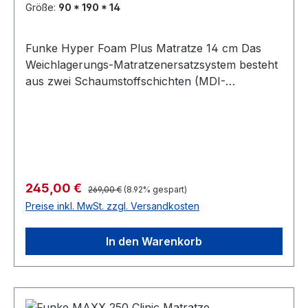
PU-Tex-Bezug abnehmbar und waschbar bis
Größe:
90 * 190 * 14
95°C + Wischdesinfektion, viren- und
bakteriendicht wasserdampfdurchlässiger
Funke Hyper Foam Plus Matratze 14 cm Das
Inkontinenzbezug zur Schmerztherapie geeignet
Weichlagerungs-Matratzenersatzsystem besteht
Patientengewicht bis 150 kg Inhalt: 1 Stück Bitte
aus zwei Schaumstoffschichten (MDI-
beachten Sie, dass Hygieneartikel,
Kaltschäume). Die glatte Liegefläche ist auf der
Lagerungshilfen und Matratzen vom Umtausch
Unterseite profiliert, die untere Schicht an der
ausgeschlossen sind.
Oberseite. Die Schichten sind miteinander
verklebt und bestehen aus Schaumstoff mit
unterschiedlicher Stauchhärte und
unterschiedlichem Raumgewicht. Durch die
Regulärer Preis:
Verkaufspreis:
245,00 €
269,00 €
(8.92% gespart)
Verwendung unterschiedlicher Schäume und die
Preise inkl. MwSt. zzgl. Versandkosten
an die Anatomie angepassten Längs- und
Quereinschnitte in den verschiedenen Zonen der
In den Warenkorb
Matratze wird eine optimale Druckentlastung
und Minimierung von Scherkräften erreicht.
Weiterhin sorgen die durch die Profilierung
entstehenden Lüftungskanäle für ein besseres