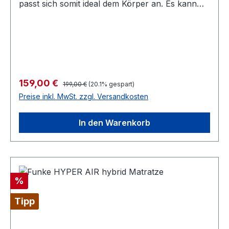
passt sich somit ideal dem Körper an. Es kann
mangelnde Ernährung und Krankheiten, die zur
für den Rollstuhl oder andere ebene
Geschwürbildung beitragen können.
Sitzgelegenheiten wie z.B.Stühle verwendet
werden. Das Anti-Dekubitus Kissen dient der
optimierten Druckentlastung und Minimierung
von Scherkräften, welches durch den Bi-
elastischen Bezug gewährleistet wird. Durch den
Regulärer Preis:
Verkaufspreis:
159,00 €
199,00 €
(20.1% gespart)
anatomischen Bodyshape wird eine Anpassung
Preise inkl. MwSt. zzgl. Versandkosten
an die Sitzfläche und an den Körper des
Patienten gewährleistet. Die Oberplatte des
In den Warenkorb
Kissens besteht aus GELTOUCH® -Foam, das
Mesh3-Gewebe dient der Klimaregulierung. Der
Bezug ist wasserdicht, abnehmbar und lässt sich
in der Waschmaschine bis 60° waschen. Gerade
bei älteren oder bewegungseingeschränkten
Rabatt
%
Menschen sind hervorstehende oder knochige
Körperpartien durch das Sitzen oder Liegen
Tipp
oftmals einer starken Druckbelastung des
Weichgewebes ausgesetzt, was durch