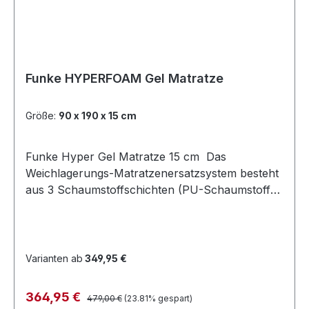
Randzonenverstärkung autoklavierbar
Lüftungskanäle für optimales Mikroklima
Optimale Druckentlastung und Minimierung von
Scherkräften (unter 18mm/Hg Auflagedruck)
PU-Tex-Bezug abnehmbar und waschbar bis
Funke HYPERFOAM Gel Matratze
95°C + Wischdesinfektion, viren- und
bakteriendicht wasserdampfdurchlässiger
Größe:
90 x 190 x 15 cm
Inkontinenzbezug Patientengewicht bis 150 kg
ECOLAST®-Schaum-Technologie sorgt für eine
Funke Hyper Gel Matratze 15 cm Das
größere Langlebigkeit Weniger CO2-Emissionen
Weichlagerungs-Matratzenersatzsystem besteht
Schwer entflammbar nach DIN EN 597 (1+2)
aus 3 Schaumstoffschichten (PU-Schaumstoffe
CRIB 5 22 weniger CO² Erzeugung bei der
und Gelschaum) unterschiedlicher Stauchhärte,
Herstellung Breite - 80/90/100/120/140 cm
welche fest miteinander verbunden sind. Die
Länge - 190/200 cm Höhe -15 cm Inhalt: 1 Stück
Oberfläche der Liegefläche ist glatt und nicht
Bitte beachten Sie, dass Hygieneartikel,
weiter strukturiert. Die Unterseite der oberen
Lagerungshilfen und Matratzen vom Umtausch
Varianten ab
349,95 €
Schicht ist in Längsrichtung und die mittlere
ausgeschlossen sind.
Schicht in Querrichtung eingeschnitten. Die
Regulärer Preis:
Verkaufspreis:
364,95 €
479,00 €
(23.81% gespart)
Matratze ist mit einem PU-beschichtetem Bezug