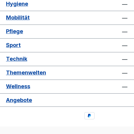
Hygiene
Unterteil gehört ebenfalls zum Lieferumfang. Die
eleganten Räder mit pannensicherer PU-
Mobilität
Bereifung gewährleisten ein optimales Fahr- und
Lenkgefühl und ermöglichen die bequeme
Pflege
Überwindung von Bordsteinkanten und anderen
Hindernissen. Die anatomisch geformten Griffe
Sport
zusammen mit den großen, leichtgängigen
Bremsgriffen vermitteln ein sicheres Gefühl. Die
Technik
Bremszüge sind im Rahmen verlegt. Für extra
passive Sicherheit im Straßenverkehr sorgen die
Themenwelten
Reflektoren, hinten und vorne angebracht.
Ultraleicht mit vielen Extras Zur Ultraleicht-
Wellness
Bauweise kommt bei dem bescomedical Carbon
ein modernes und sehr ansprechendes Design,
Angebote
die neutrale und sehr edel anmutende Farbe
„carbon“ und einige Extras, die serienmäßig
dabei sind. Ankipphilfe, gepolsterte Sitzfläche
und Rückenlehne aus Nylon, Korbtasche und