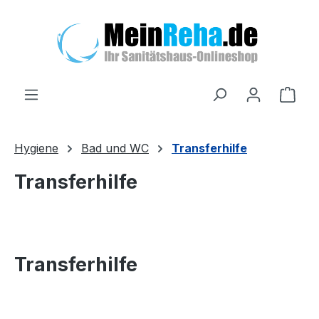
Zum Hauptinhalt springen
Ware
Hygiene
Bad und WC
Transferhilfe
Transferhilfe
Transferhilfe