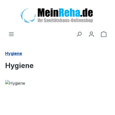
Zum Hauptinhalt springen
Ware
Hygiene
Hygiene