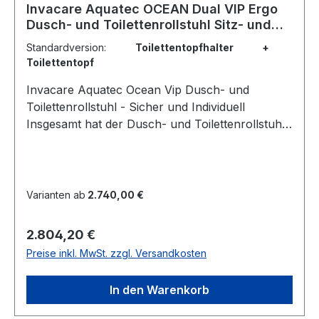
Invacare Aquatec OCEAN Dual VIP Ergo
Dusch- und Toilettenrollstuhl Sitz- und
Rückenwinkelverstellbar HMV:
Standardversion:
Toilettentopfhalter +
18.46.01.4002+18.99.99.0099
Toilettentopf
Invacare Aquatec Ocean Vip Dusch- und
Toilettenrollstuhl - Sicher und Individuell
Insgesamt hat der Dusch- und Toilettenrollstuhl
keine Gasdruckfeder. Ein mehrfacher
Wiedereinsatz ist problemlos möglich. Zu der
Standardausstattung gibt es ein umfangreiches
Zubehörprogramm. Der höhenverstellbare
Varianten ab
2.740,00 €
Dusch- und Toilettenrollstuhl Aquatec Ocean
VIP Ergo mit Kopfstütze und Sitz- und
Regulärer Preis:
2.804,20 €
Rückenwinkelverstellung bietet individuelle
Preise inkl. MwSt. zzgl. Versandkosten
Pflege mit Blickkontakt. Das Duschen im
Duschrollstuhl und die tägliche Körperpflege
In den Warenkorb
betreffen immer den Intimbereich einer Person.
Ist diese körperlich eingeschränkt, erfordert die