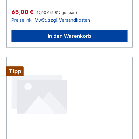
Regulärer Preis:
Verkaufspreis:
65,00 €
69,00 €
(5.8% gespart)
Preise inkl. MwSt. zzgl. Versandkosten
In den Warenkorb
Tipp