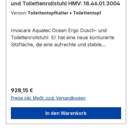
und Toilettenrollstuhl HMV: 18.46.01.3004
Gewicht: 17 kg Belastbarkeit: 150 kg Farbe: weiß
Version:
Toilettentopfhalter + Toilettentopf
Invacare Aquatec Ocean Ergo Dusch- und
Toilettenrollstuhl Er hat eine neue konturierte
Sitzfläche, die eine aufrechte und stabile
Sitzposition ermöglicht. Die neue Sitzfläche
wurde anhand der gesamten Bandbreite von
menschlichen Sitzabdrücken entwickelt. Der
Sitzwinkel von 5° sorgt für eine Erhöhung der
Knie und somit für eine natürliche, für den
Toilettengang förderliche Position. Stabiler,
Regulärer Preis:
928,15 €
rostfreier Rahmen aus Edelstahl Sitzhöhe ohne
Preise inkl. MwSt. zzgl. Versandkosten
Werkzeug individuell anpassbar
Maschinenwaschbarer Anpassrücken mit
In den Warenkorb
Schnellverschlüssen Optimale Überfahrbarkeit
von Toilettenbecken Kleinere Aufstandsfläche,
dadurch einfacheres Manövrieren in engen