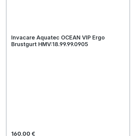
Invacare Aquatec OCEAN VIP Ergo
Brustgurt HMV:18.99.99.0905
Regulärer Preis:
160,00 €