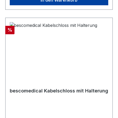
In den Warenkorb
Rabatt
%
bescomedical Kabelschloss mit Halterung