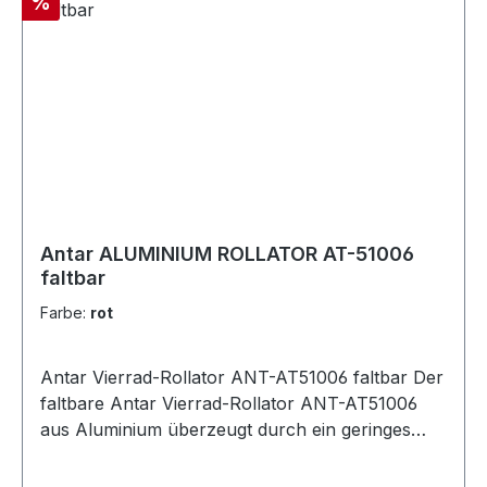
Rabatt
%
Antar ALUMINIUM ROLLATOR AT-51006
faltbar
Farbe:
rot
Antar Vierrad-Rollator ANT-AT51006 faltbar Der
faltbare Antar Vierrad-Rollator ANT-AT51006
aus Aluminium überzeugt durch ein geringes
Gewicht von 7,2 kg und ist dabei bis maximal 136
kg belastbar. Die praktischen Fußstützen sorgen