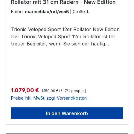
Rollator mit 31 cm Rädern - New Edition
Farbe:
marineblau/rot/weiß
|
Größe:
L
Trionic Veloped Sport 12er Rollator New Edition
Der Trionic Veloped Sport 12er Rollator ist Ihr
treuer Begleiter, wenn Sie sich der häufig
unterschätzen körperlichen Betätigung des
Wanderns widmen. Wandern ist ideal, um wieder
in Schuss zu kommen oder fit zu bleiben. Mit
Fitness-Walking (im schönen Neudeutsch)
können Sie in der angemessenen Intensität
üben, die Fortschritte machen sich schnell
Regulärer Preis:
Verkaufspreis:
1.079,00 €
1.150,00 €
(6.17% gespart)
bemerkbar. Der Veloped Sport Rollator verleiht
Preise inkl. MwSt. zzgl. Versandkosten
Ihnen Komfort und ein Sicherheitsgefühl bei
Ihrem Training. Er reduziert die Belastung des
In den Warenkorb
Gehens und begleitet Sie -auch im Winter- auf
Wiesen, Wanderpfaden und Waldwegen. Diese
geniale schwedische Erfindung fördert