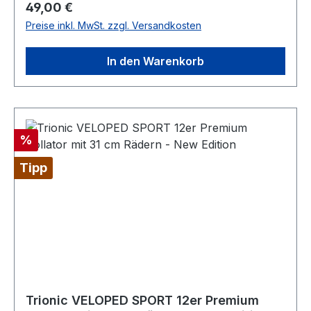
Regulärer Preis:
49,00 €
M und L. Bitte wählen Sie die für Sie passende
Preise inkl. MwSt. zzgl. Versandkosten
Länge, nach Ihrer Körpergröße. Inkl.:
Reflektorband
In den Warenkorb
Rabatt
%
Tipp
Trionic VELOPED SPORT 12er Premium