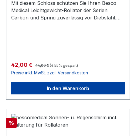
Mit diesem Schloss schützen Sie Ihren Besco
Medical Leichtgewicht-Rollator der Serien
Carbon und Spring zuverlässig vor Diebstahl.
Das Schloss wird einfach am Rahmen des
Rollators befestigt und mit zwei Schlüsseln
ausgeliefert. Zusatzinformationen passend für
Besco Medical Leichtgewicht-Rollatoren
CARBON S, M und L und Leichtgewicht-
Rollatoren der Serie Spring Kabellänge: 90cm
Regulärer Preis:
Verkaufspreis:
42,00 €
44,00 €
(4.55% gespart)
inklusive zwei Schlüsseln
Preise inkl. MwSt. zzgl. Versandkosten
In den Warenkorb
Rabatt
%