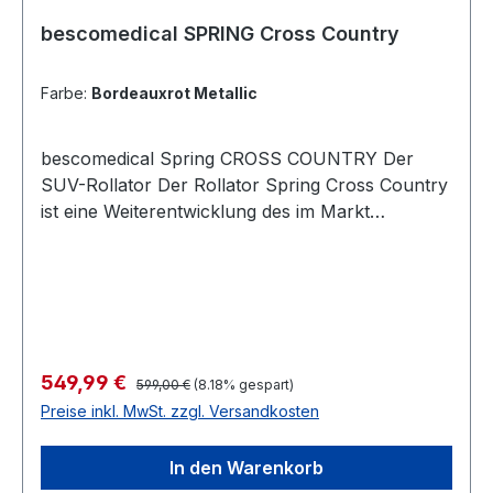
bescomedical SPRING Cross Country
Farbe:
Bordeauxrot Metallic
bescomedical Spring CROSS COUNTRY Der
SUV-Rollator Der Rollator Spring Cross Country
ist eine Weiterentwicklung des im Markt
bewährten Rollators Spring. Er eignet sich
besonders für Menschen, die verstärkt im
Gelände unterwegs sind und den Komfort der
großen 30 cm-PU-Hohlkammerreifen zu
schätzen wissen. Hiermit überwindet man eine
Vielzahl von Hindernissen bequem. Die
Regulärer Preis:
Verkaufspreis:
549,99 €
599,00 €
(8.18% gespart)
weicheren Reifen gleichen leichte Unebenheiten
Preise inkl. MwSt. zzgl. Versandkosten
aus und dämpfen Schläge ab. Passend zur
dieser Konfiguration umfasst die
In den Warenkorb
Serienausstattung dieses modernen und