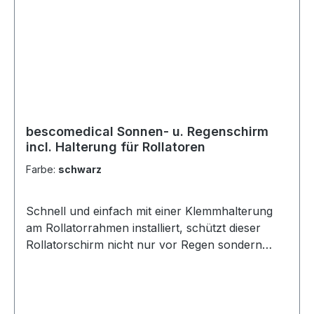
bescomedical Sonnen- u. Regenschirm
incl. Halterung für Rollatoren
Farbe:
schwarz
Schnell und einfach mit einer Klemmhalterung
am Rollatorrahmen installiert, schützt dieser
Rollatorschirm nicht nur vor Regen sondern
auch vor starker Sonneneinstrahlung. Der
Schirm lässt sich einfach abnehmen und kann
selbstverständlich auch ohne den Rollator
verwendet werden.