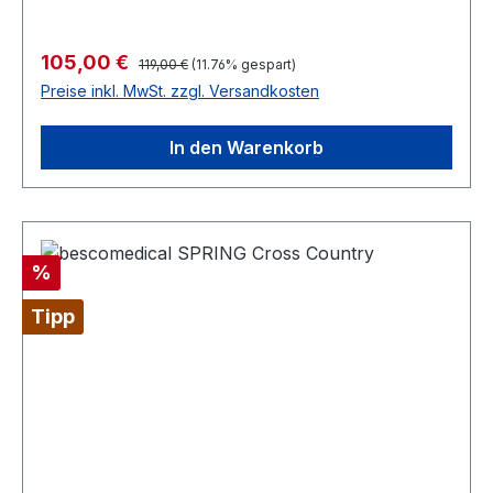
Regulärer Preis:
Verkaufspreis:
105,00 €
119,00 €
(11.76% gespart)
Preise inkl. MwSt. zzgl. Versandkosten
In den Warenkorb
Rabatt
%
Tipp