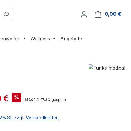
0,00 €
Ware
enwelten
Wellness
Angebote
 €
%
659,00 €
(17.3% gespart)
. MwSt. zzgl. Versandkosten