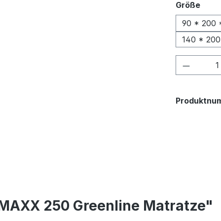
ausw
Größe
90 * 200 
140 * 200
Produkt
Produktnu
 MAXX 250 Greenline Matratze"