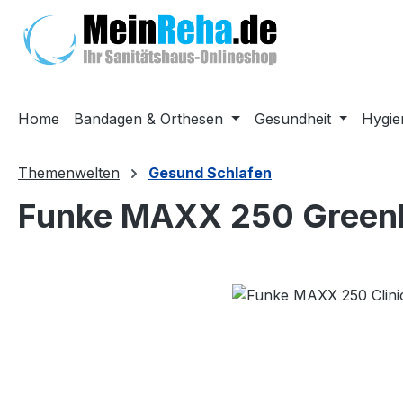
m Hauptinhalt springen
Zur Suche springen
Zur Hauptnavigation springen
Home
Bandagen & Orthesen
Gesundheit
Hygie
Themenwelten
Gesund Schlafen
Funke MAXX 250 Greenl
Bildergalerie überspringen