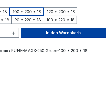
ählen
* 18
100 * 200 * 18
120 * 200 * 18
 * 18
90 * 220 * 18
100 * 220 * 18
 Anzahl: Gib den gewünschten Wert ein 
In den Warenkorb
mmer:
FUNK-MAXX-250 Green-100 * 200 * 18