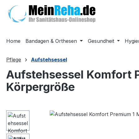
m Hauptinhalt springen
Zur Suche springen
Zur Hauptnavigation springen
Home
Bandagen & Orthesen
Gesundheit
Hygie
Pflege
Aufstehsessel
Aufstehsessel Komfort P
Körpergröße
Bildergalerie überspringen