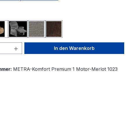
ählen
1023
Kamel 1026
Stahl 1025
Grau-Schrafiert 1027
Haselnuss 1022
 Anzahl: Gib den gewünschten Wert ein 
In den Warenkorb
mmer:
METRA-Komfort Premium 1 Motor-Merlot 1023