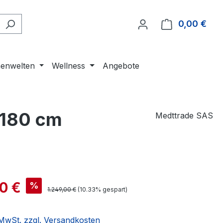
0,00 €
Ware
enwelten
Wellness
Angebote
 180 cm
Medttrade SAS
00 €
%
1.249,00 €
(10.33% gespart)
. MwSt. zzgl. Versandkosten