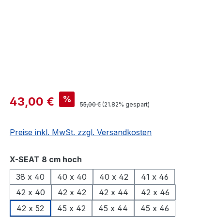
%
43,00 €
55,00 €
(21.82% gespart)
Preise inkl. MwSt. zzgl. Versandkosten
auswählen
X-SEAT 8 cm hoch
38 x 40
40 x 40
40 x 42
41 x 46
42 x 40
42 x 42
42 x 44
42 x 46
42 x 52
45 x 42
45 x 44
45 x 46