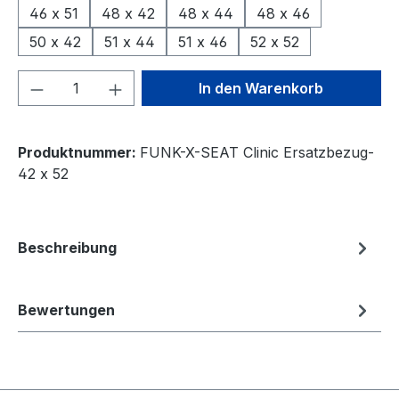
46 x 51
48 x 42
48 x 44
48 x 46
50 x 42
51 x 44
51 x 46
52 x 52
Produkt Anzahl: Gib den gewünschten We
In den Warenkorb
Produktnummer:
FUNK-X-SEAT Clinic Ersatzbezug-
42 x 52
Beschreibung
Bewertungen