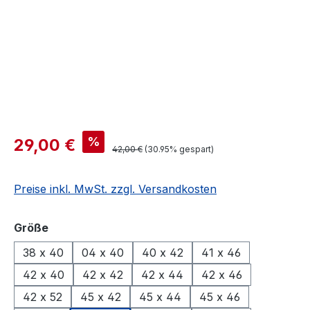
%
29,00 €
42,00 €
(30.95% gespart)
Preise inkl. MwSt. zzgl. Versandkosten
auswählen
Größe
38 x 40
04 x 40
40 x 42
41 x 46
42 x 40
42 x 42
42 x 44
42 x 46
42 x 52
45 x 42
45 x 44
45 x 46