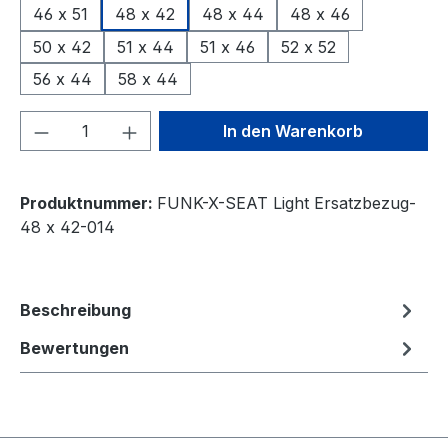
46 x 51
48 x 42
48 x 44
48 x 46
50 x 42
51 x 44
51 x 46
52 x 52
56 x 44
58 x 44
Produkt Anzahl: Gib den gewünschten We
In den Warenkorb
Produktnummer:
FUNK-X-SEAT Light Ersatzbezug-
48 x 42-014
Beschreibung
Bewertungen