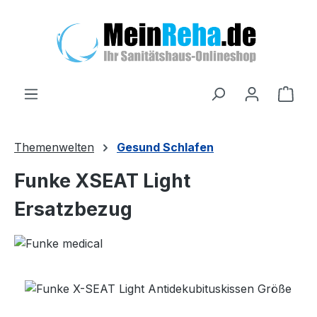
Zum Hauptinhalt springen
Ware
Themenwelten
Gesund Schlafen
Funke XSEAT Light
Ersatzbezug
Bildergalerie überspringen