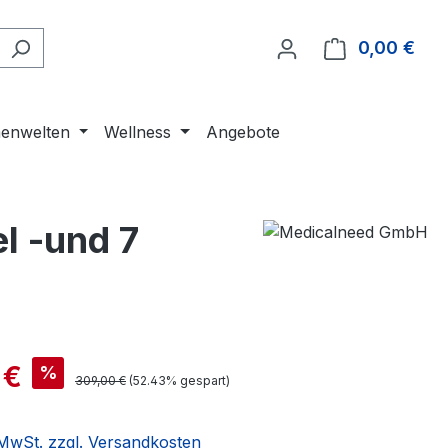
0,00 €
Ware
enwelten
Wellness
Angebote
l -und 7
 €
%
309,00 €
(52.43% gespart)
. MwSt. zzgl. Versandkosten