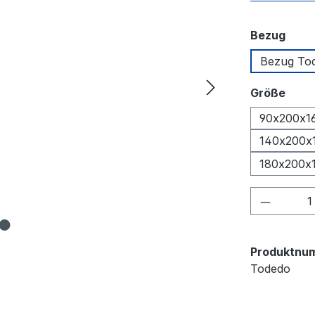
ausw
Bezug
Bezug To
ausw
Größe
90x200x1
140x200x
180x200x
Produkt
Produktnu
Todedo