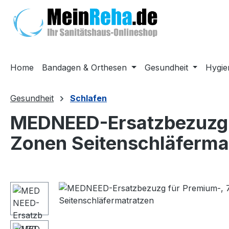
m Hauptinhalt springen
Zur Suche springen
Zur Hauptnavigation springen
Home
Bandagen & Orthesen
Gesundheit
Hygie
Gesundheit
Schlafen
MEDNEED-Ersatzbezuzg f
Zonen Seitenschläferma
Bildergalerie überspringen