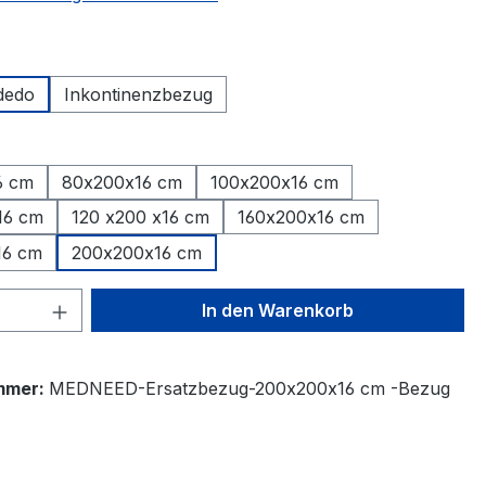
ählen
dedo
Inkontinenzbezug
ählen
6 cm
80x200x16 cm
100x200x16 cm
16 cm
120 x200 x16 cm
160x200x16 cm
16 cm
200x200x16 cm
 Anzahl: Gib den gewünschten Wert ein 
In den Warenkorb
mmer:
MEDNEED-Ersatzbezug-200x200x16 cm -Bezug