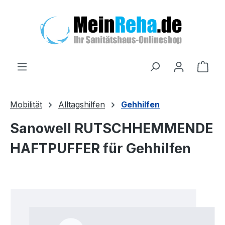
Zum Hauptinhalt springen
Ware
Mobilität
Alltagshilfen
Gehhilfen
Sanowell RUTSCHHEMMENDE
HAFTPUFFER für Gehhilfen
Bildergalerie überspringen