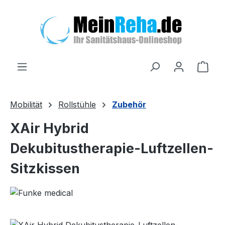
Zum Hauptinhalt springen
Ware
Mobilität
Rollstühle
Zubehör
XAir Hybrid
Dekubitustherapie-Luftzellen-
Sitzkissen
Bildergalerie überspringen