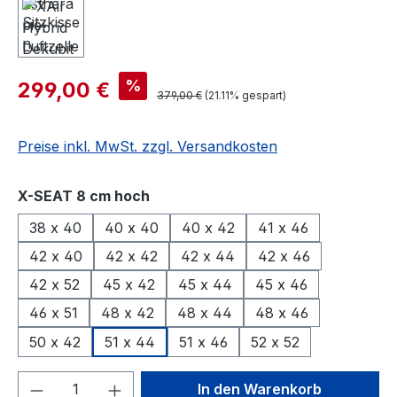
%
299,00 €
379,00 €
(21.11% gespart)
Preise inkl. MwSt. zzgl. Versandkosten
auswählen
X-SEAT 8 cm hoch
38 x 40
40 x 40
40 x 42
41 x 46
42 x 40
42 x 42
42 x 44
42 x 46
42 x 52
45 x 42
45 x 44
45 x 46
46 x 51
48 x 42
48 x 44
48 x 46
50 x 42
51 x 44
51 x 46
52 x 52
Produkt Anzahl: Gib den gewünschten We
In den Warenkorb