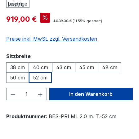
%
919,00 €
1.039,00 €
(11.55% gespart)
Preise inkl. MwSt. zzgl. Versandkosten
auswählen
Sitzbreite
38 cm
40 cm
43 cm
45 cm
48 cm
50 cm
52 cm
Produkt Anzahl: Gib den gewünschten We
In den Warenkorb
Produktnummer:
BES-PRI ML 2.0 m. T.-52 cm