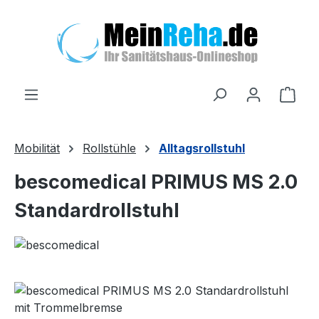
Zum Hauptinhalt springen
Ware
Mobilität
Rollstühle
Alltagsrollstuhl
bescomedical PRIMUS MS 2.0
Standardrollstuhl
Bildergalerie überspringen