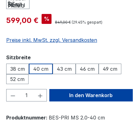
%
599,00 €
849,00 €
(29.45% gespart)
Preise inkl. MwSt. zzgl. Versandkosten
auswählen
Sitzbreite
38 cm
40 cm
43 cm
46 cm
49 cm
52 cm
Produkt Anzahl: Gib den gewünschten We
In den Warenkorb
Produktnummer:
BES-PRI MS 2.0-40 cm